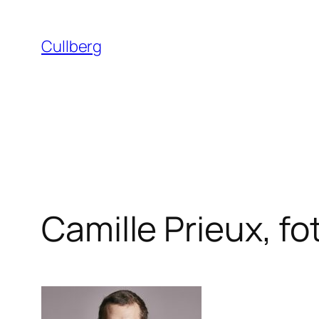
Hoppa
till
Cullberg
innehåll
Camille Prieux, fo