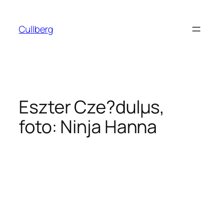
Hoppa
till
Cullberg
innehåll
Eszter Cze?dulµs,
foto: Ninja Hanna