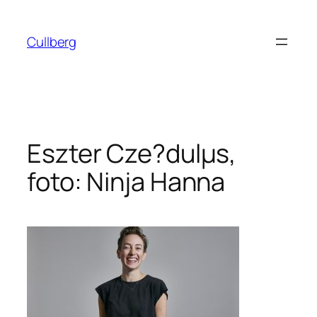
Hoppa
till
Cullberg
innehåll
Eszter Cze?dulµs,
foto: Ninja Hanna