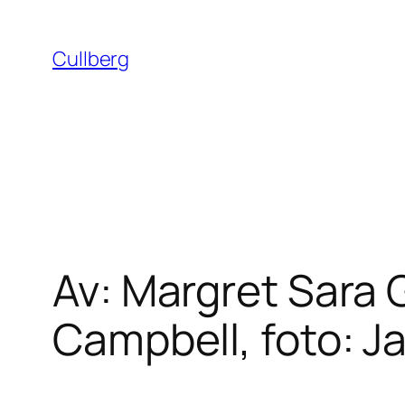
Hoppa
till
Cullberg
innehåll
Av: Margret Sara 
Campbell, foto: J