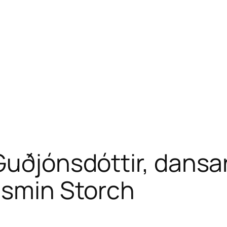
Guðjónsdóttir, dansa
asmin Storch