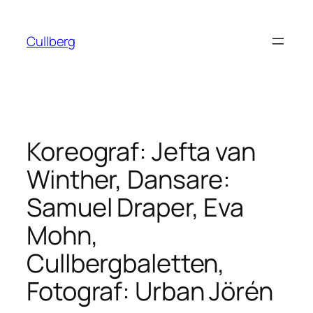
Hoppa
till
Cullberg
innehåll
Koreograf: Jefta van
Winther, Dansare:
Samuel Draper, Eva
Mohn,
Cullbergbaletten,
Fotograf: Urban Jörén