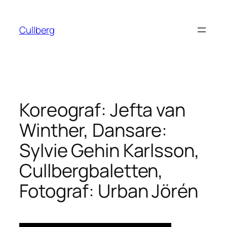
Hoppa
till
Cullberg
innehåll
Koreograf: Jefta van
Winther, Dansare:
Sylvie Gehin Karlsson,
Cullbergbaletten,
Fotograf: Urban Jörén