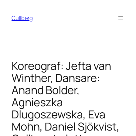
Hoppa
till
Cullberg
innehåll
Koreograf: Jefta van
Winther, Dansare:
Anand Bolder,
Agnieszka
Dlugoszewska, Eva
Mohn, Daniel Sjökvist,