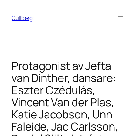
Hoppa
till
Cullberg
innehåll
Protagonist av Jefta
van Dinther, dansare:
Eszter Czédulás,
Vincent Van der Plas,
Katie Jacobson, Unn
Faleide, Jac Carlsson,