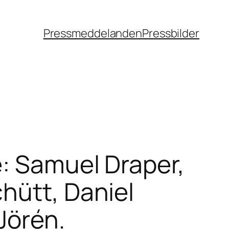
Pressmeddelanden
Pressbilder
e: Samuel Draper,
hütt, Daniel
Jörén.