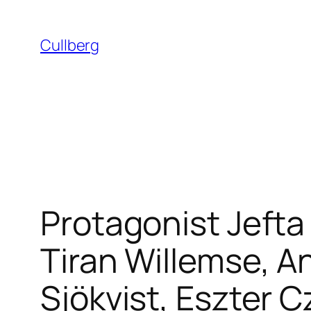
Hoppa
till
Cullberg
innehåll
Protagonist Jefta
Tiran Willemse, A
Sjökvist, Eszter C