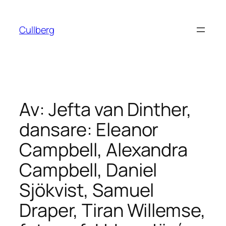
Hoppa
till
Cullberg
innehåll
Av: Jefta van Dinther,
dansare: Eleanor
Campbell, Alexandra
Campbell, Daniel
Sjökvist, Samuel
Draper, Tiran Willemse,