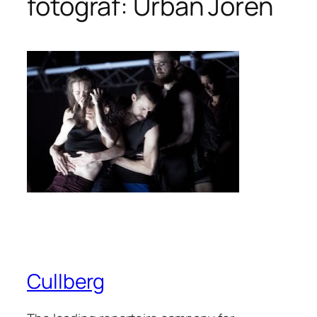
fotograf: Urban Jörén
Cullberg