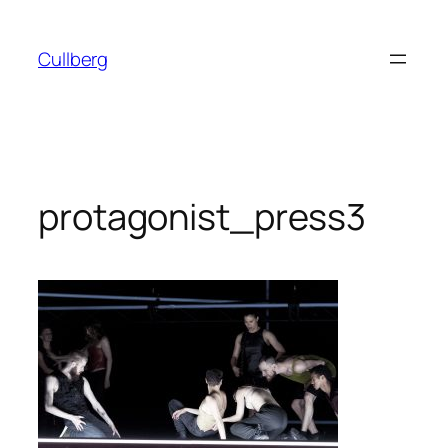
Hoppa
till
Cullberg
innehåll
protagonist_press3