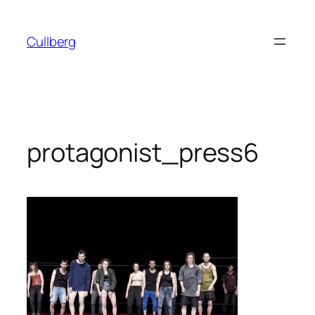
Hoppa
till
Cullberg
innehåll
protagonist_press6