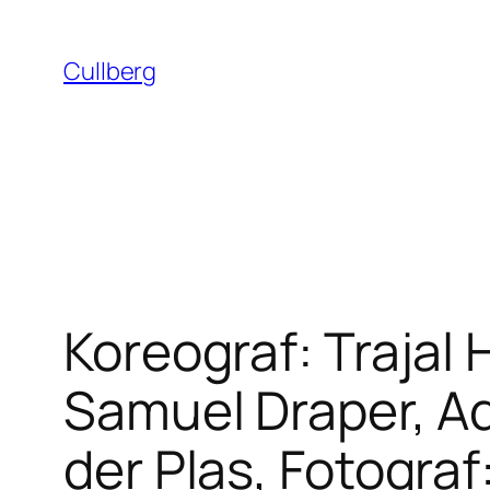
Hoppa
till
Cullberg
innehåll
Koreograf: Trajal 
Samuel Draper, A
der Plas, Fotograf