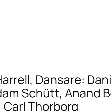
Harrell, Dansare: Dani
dam Schütt, Anand Bo
: Carl Thorborg