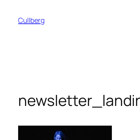
Hoppa
till
Cullberg
innehåll
newsletter_land