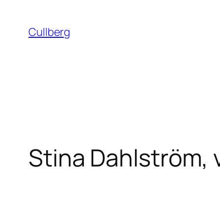
Hoppa
till
Cullberg
innehåll
Stina Dahlström,