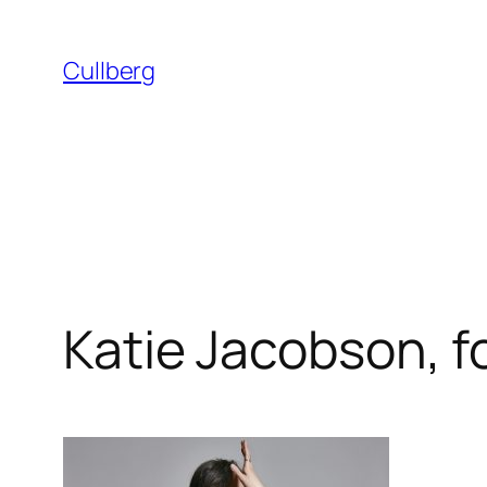
Hoppa
till
Cullberg
innehåll
Katie Jacobson, f