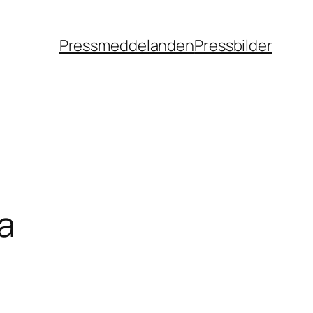
Pressmeddelanden
Pressbilder
na