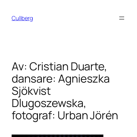
Hoppa
till
Cullberg
innehåll
Av: Cristian Duarte,
dansare: Agnieszka
Sjökvist
Dlugoszewska,
fotograf: Urban Jörén