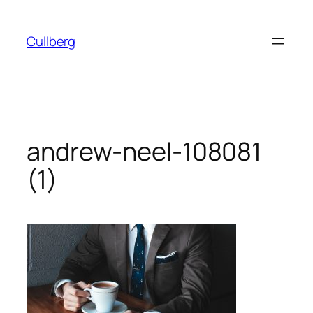
Hoppa
till
Cullberg
innehåll
andrew-neel-108081
(1)