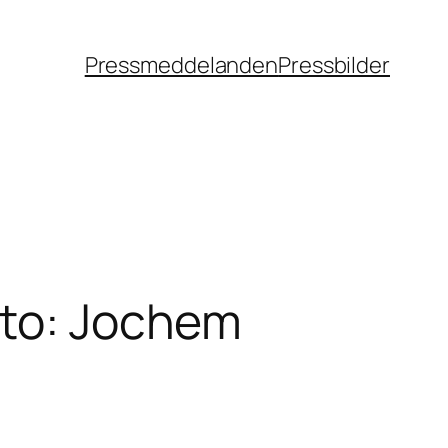
Pressmeddelanden
Pressbilder
oto: Jochem