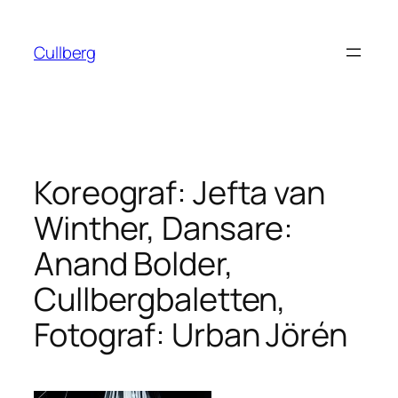
Hoppa
till
Cullberg
innehåll
Koreograf: Jefta van
Winther, Dansare:
Anand Bolder,
Cullbergbaletten,
Fotograf: Urban Jörén