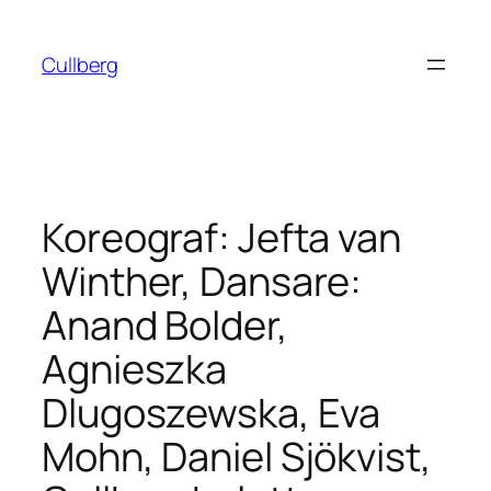
Hoppa
till
Cullberg
innehåll
Koreograf: Jefta van
Winther, Dansare:
Anand Bolder,
Agnieszka
Dlugoszewska, Eva
Mohn, Daniel Sjökvist,