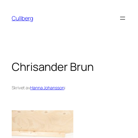
Hoppa
till
Cullberg
innehåll
Chrisander Brun
Skrivet av
Hanna Johansson
i