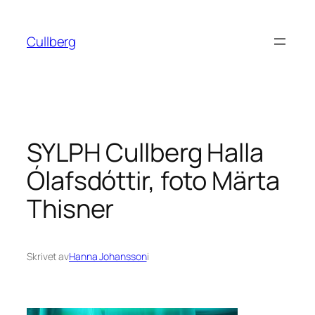
Hoppa
till
Cullberg
innehåll
SYLPH Cullberg Halla
Ólafsdóttir, foto Märta
Thisner
Skrivet av
Hanna Johansson
i