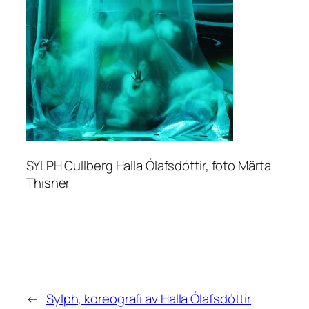
SYLPH Cullberg Halla Ólafsdóttir, foto Märta
Thisner
←
Sylph, koreografi av Halla Ólafsdóttir