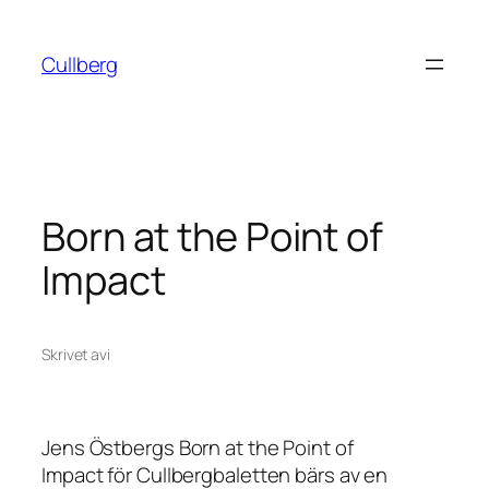
Hoppa
till
Cullberg
innehåll
Born at the Point of
Impact
Skrivet av
i
Jens Östbergs
Born at the Point of
Impact
för Cullbergbaletten bärs av en