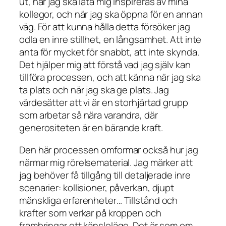
ut, när jag ska låta mig inspireras av mina
kollegor, och när jag ska öppna för en annan
väg. För att kunna hålla detta försöker jag
odla en inre stillhet, en långsamhet. Att inte
anta för mycket för snabbt, att inte skynda.
Det hjälper mig att förstå vad jag själv kan
tillföra processen, och att känna när jag ska
ta plats och när jag ska ge plats. Jag
värdesätter att vi är en storhjärtad grupp
som arbetar så nära varandra, där
generositeten är en bärande kraft.
Den här processen omformar också hur jag
närmar mig rörelsematerial. Jag märker att
jag behöver få tillgång till detaljerade inre
scenarier: kollisioner, påverkan, djupt
mänskliga erfarenheter… Tillstånd och
krafter som verkar på kroppen och
frambringar ett känsloläge. Det är som om