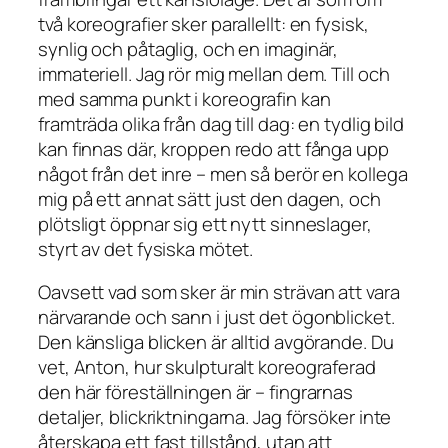
två koreografier sker parallellt: en fysisk,
synlig och påtaglig, och en imaginär,
immateriell. Jag rör mig mellan dem. Till och
med samma punkt i koreografin kan
framträda olika från dag till dag: en tydlig bild
kan finnas där, kroppen redo att fånga upp
något från det inre – men så berör en kollega
mig på ett annat sätt just den dagen, och
plötsligt öppnar sig ett nytt sinneslager,
styrt av det fysiska mötet.
Oavsett vad som sker är min strävan att vara
närvarande och sann i just det ögonblicket.
Den känsliga blicken är alltid avgörande. Du
vet, Anton, hur skulpturalt koreograferad
den här föreställningen är – fingrarnas
detaljer, blickriktningarna. Jag försöker inte
återskapa ett fast tillstånd, utan att