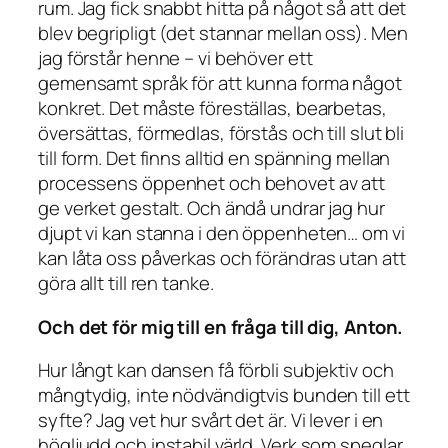
rum. Jag fick snabbt hitta på något så att det
blev begripligt (det stannar mellan oss). Men
jag förstår henne – vi behöver ett
gemensamt språk för att kunna forma något
konkret. Det måste föreställas, bearbetas,
översättas, förmedlas, förstås och till slut bli
till form. Det finns alltid en spänning mellan
processens öppenhet och behovet av att
ge verket gestalt. Och ändå undrar jag hur
djupt vi kan stanna i den öppenheten… om vi
kan låta oss påverkas och förändras utan att
göra allt till ren tanke.
Och det för mig till en fråga till dig, Anton.
Hur långt kan dansen få förbli subjektiv och
mångtydig, inte nödvändigtvis bunden till ett
syfte? Jag vet hur svårt det är. Vi lever i en
högljudd och instabil värld. Verk som speglar