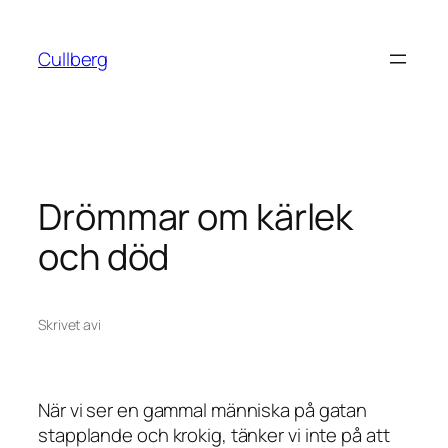
Hoppa
till
Cullberg
innehåll
Drömmar om kärlek
och död
Skrivet av
i
När vi ser en gammal människa på gatan
stapplande och krokig, tänker vi inte på att