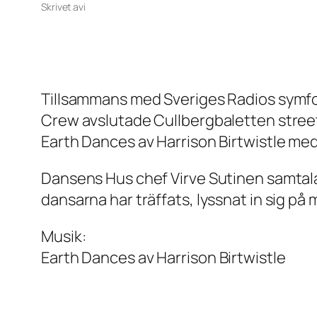
Skrivet av
i
Tillsammans med Sveriges Radios symfo
Crew avslutade Cullbergbaletten stree
Earth Dances av Harrison Birtwistle me
Dansens Hus chef Virve Sutinen samtala
dansarna har träffats, lyssnat in sig p
Musik:
Earth Dances
av Harrison Birtwistle