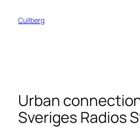
Hoppa
till
Cullberg
innehåll
Urban connection
Sveriges Radios 