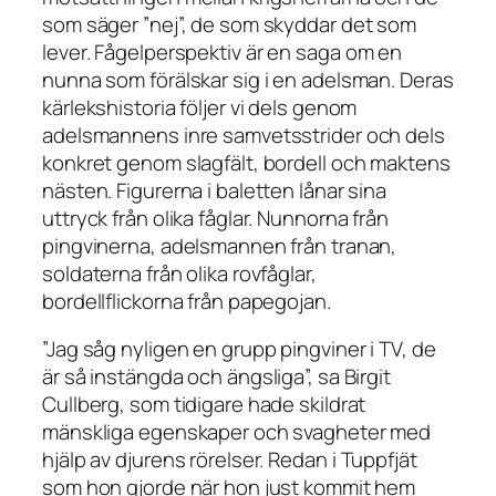
som säger ”nej”, de som skyddar det som
lever.
Fågelperspektiv
är en saga om en
nunna som förälskar sig i en adelsman. Deras
kärlekshistoria följer vi dels genom
adelsmannens inre samvetsstrider och dels
konkret genom slagfält, bordell och maktens
nästen. Figurerna i baletten lånar sina
uttryck från olika fåglar. Nunnorna från
pingvinerna, adelsmannen från tranan,
soldaterna från olika rovfåglar,
bordellflickorna från papegojan.
”Jag såg nyligen en grupp pingviner i TV, de
är så instängda och ängsliga”, sa Birgit
Cullberg, som tidigare hade skildrat
mänskliga egenskaper och svagheter med
hjälp av djurens rörelser. Redan i
Tuppfjät
som hon gjorde när hon just kommit hem