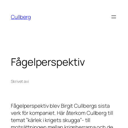
Hoppa
till
Cullberg
innehåll
Fågelperspektiv
Skrivet av
i
Fågelperspektiv
blev Birgit Cullbergs sista
verk för kompaniet
.
Här återkom Cullberg till
temat ”kärlek i krigets skugga”- till
motsättningen mellan krigsherrarna och de