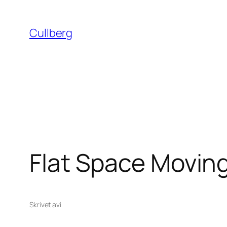
Hoppa
till
Cullberg
innehåll
Flat Space Movin
Skrivet av
i