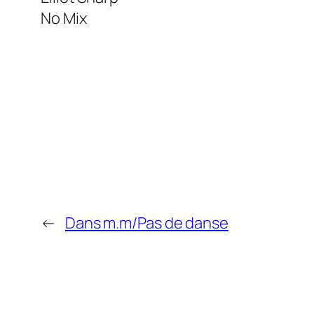
No Mix
←
Dans m.m/Pas de danse