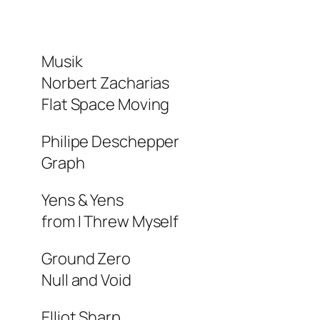
Musik
Norbert Zacharias
Flat Space Moving
Philipe Deschepper
Graph
Yens & Yens
from
I Threw Myself
Ground Zero
Null and Void
Elliot Sharp