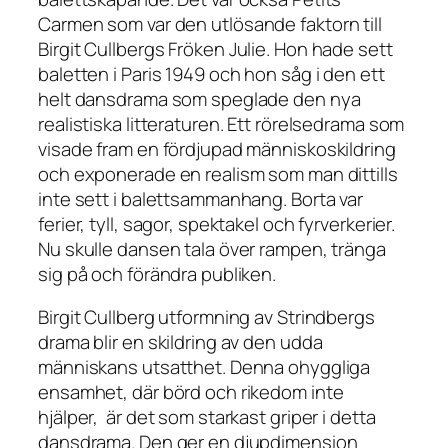
Carmen
som var den utlösande faktorn till
Birgit Cullbergs
Fröken Julie
. Hon hade sett
baletten i Paris 1949 och hon såg i den ett
helt dansdrama som speglade den nya
realistiska litteraturen. Ett rörelsedrama som
visade fram en fördjupad människoskildring
och exponerade en realism som man dittills
inte sett i balettsammanhang. Borta var
ferier, tyll, sagor, spektakel och fyrverkerier.
Nu skulle dansen tala över rampen, tränga
sig på och förändra publiken.
Birgit Cullberg utformning av Strindbergs
drama blir en skildring av den udda
människans utsatthet. Denna ohyggliga
ensamhet, där börd och rikedom inte
hjälper, är det som starkast griper i detta
dansdrama. Den ger en djupdimension