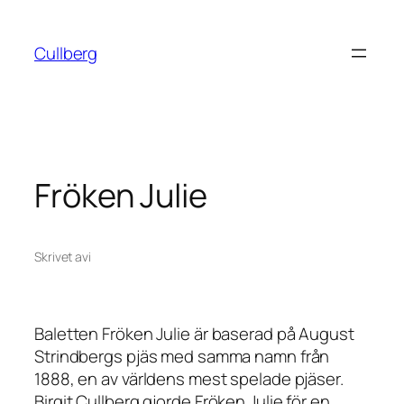
Hoppa
till
Cullberg
innehåll
Fröken Julie
Skrivet av
i
Baletten
Fröken Julie
är baserad på August
Strindbergs pjäs med samma namn från
1888, en av världens mest spelade pjäser.
Birgit Cullberg gjorde
Fröken Julie
för en