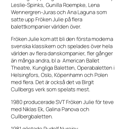
Leslie-Spinks, Gunilla Roempke, Lena
Wennergren-Juras och Ana Laguna som
satte upp
Fröken Julie
på flera
balettkompanier världen över.
Fröken Julie
kom att bli den första moderna
svenska klassikern och spelades över hela
världen av flera danskompanier, fler gånger
än många andra, bl a: American Ballet
Theatre, Kungliga Baletten, Operabaletten i
Helsingfors, Oslo, Köpenhamn och Polen
med flera. Det är också det va Birgit
Cullbergs verk som spelats mest.
1980 producerade SVT
Fröken Julie
för teve
med Niklas Ek, Galina Panova och
Cullbergbaletten.
1981 gästade Rudolf Nurejev