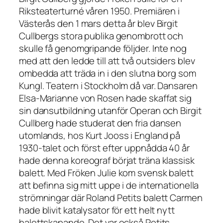
Riksteaterturné våren 1950. Premiären i
Västerås den 1 mars detta år blev Birgit
Cullbergs stora publika genombrott och
skulle få genomgripande följder. Inte nog
med att den ledde till att två outsiders blev
ombedda att träda in i den slutna borg som
Kungl. Teatern i Stockholm då var. Dansaren
Elsa-Marianne von Rosen hade skaffat sig
sin dansutbildning utanför Operan och Birgit
Cullberg hade studerat den fria dansen
utomlands, hos Kurt Jooss i England på
1930-talet och först efter uppnådda 40 år
hade denna koreograf börjat träna klassisk
balett. Med
Fröken Julie
kom svensk balett
att befinna sig mitt uppe i de internationella
strömningar där Roland Petits balett
Carmen
hade blivit katalysator för ett helt nytt
balettskapande. Det var också Petits