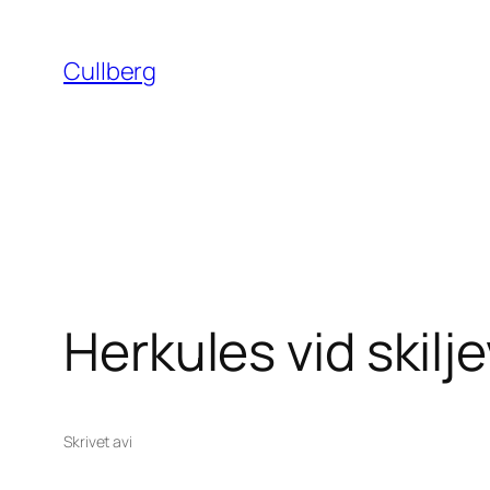
Hoppa
till
Cullberg
innehåll
Herkules vid skilj
Skrivet av
i