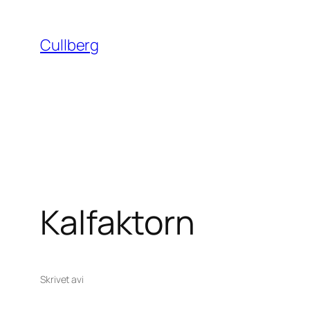
Hoppa
till
Cullberg
innehåll
Kalfaktorn
Skrivet av
i