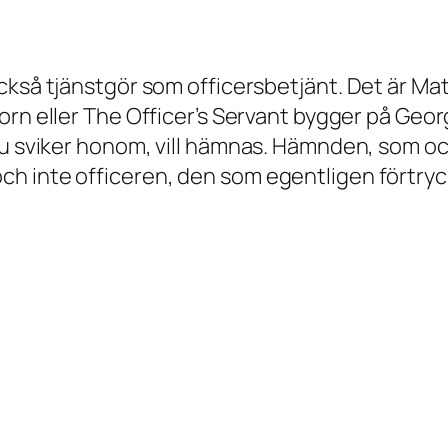
kså tjänstgör som officersbetjänt. Det är Mat
torn
eller
The Officer’s Servant
bygger på Geor
u sviker honom, vill hämnas. Hämnden, som ock
ch inte officeren, den som egentligen förtry