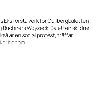
s Eks första verk för Cullbergbaletten
g Büchners
Woyzeck.
Baletten skildrar
så är en social protest, träffar
cker honom.