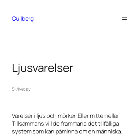
Hoppa
till
Cullberg
innehåll
Ljusvarelser
Skrivet av
i
Varelser i ljus och mörker. Eller mittemellan.
Tillsammans vill de frammana det tillfälliga
system som kan påminna om en människa.