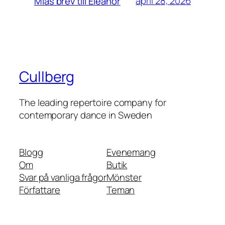
april 28, 2026
Mias brev till Eleanor
Cullberg
The leading repertoire company for
contemporary dance in Sweden
Blogg
Evenemang
Om
Butik
Svar på vanliga frågor
Mönster
Författare
Teman