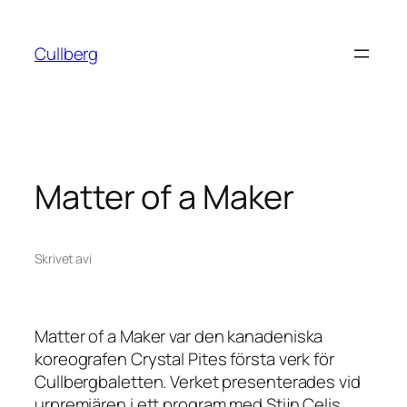
Hoppa
till
Cullberg
innehåll
Matter of a Maker
Skrivet av
i
Matter of a Maker
var den kanadeniska
koreografen Crystal Pites första verk för
Cullbergbaletten. Verket presenterades vid
urpremiären i ett program med Stijn Celis