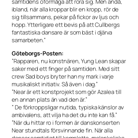
samtidens oförmåga att röra sig. Men ändå,
ibland, när alla kroppar blir en kropp, rör de
sig tillsammans, pekar på fickor av ljus och
hopp. Ytterligare ett bevis på att Cullbergs
fantastiska dansare är som bäst i djärva
samarbeten.”
Göteborgs-Posten:
”Rapparen, nu konstnären, Yung Lean skapar
saker med ett finger på samtiden. Med sitt
crew Sad boys bryter han ny mark i varje
musikaliskt initiativ. Så även i dag.”
”Near är ett konstprojekt som gör Azalea till
en annan plats än vad den är.”
” De förkroppsligar nutida, typiska känslor av
ambivalens, att vilja ha det du inte kan få.”
”När du hittar ro i formen är danskonserten
Near stundtals försvinnande fin. När alla