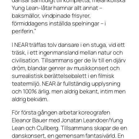
dansar samtidigt till kompletta, melankoliska
Yung Lean-låtar hamnar allt annat –
baksmällor, vindpinade frisyrer,
förmiddagens inställda spelningar – i
periferin.”
I
NEAR
träffas tolv dansare i en stuga, vid ett
träsk, i ett ingenmansland mellan natur och
civilisation. Tillsammans ger de liv till en djärv
dröm, blandar genrer av musikkonsert och
surrealistisk berättelsebalett i en filmisk
teatermiljö.
NEAR
är fullständig upplysning
och 100% ärlig, men aldrig bekant, intim men
aldrig bekväm.
För första gången arbetar koreografen
Eleanor Bauer med Jonatan Leandoer/Yung
Lean och Cullberg. Tillsammans skapar de en
danskonsert, en gemensam fantasivärld. En