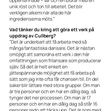
öppensinnade – var och en bidrar med en
unik röst och ton till arbetet. Det blir
verkligen alkemi när alla de här
ingredienserna möts.”
Vad tänker du kring att göra ett verk på
uppdrag av Cullberg?
”Det är underbart att få arbeta med så
många fantastiska dansare. Det är nästan
omöjligt att samordna ett verk i den här
omfattningen som frilansare som producerar
själv. Så det är helt enkelt en
jättespännande möjlighet att få arbeta på
sätt som jag inte ofta får chansen till. En del
saker blir lättare med stora grupper. Om man
är tre personer och en har en dålig dag, så
tynger det ner processen. Om man är 17
personer och en har en dålig dag så står 16
personer redo att täcka upp. Det är som med