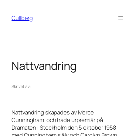
Hoppa
till
Cullberg
innehåll
Nattvandring
Skrivet av
i
Nattvandring
skapades av Merce
Cunningham och hade urpremiär på
Dramaten i Stockholm den 5 oktober 1958
med Cunningham själv och Carolyn Brown