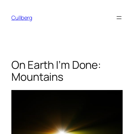
Hoppa
till
Cullberg
innehåll
On Earth I’m Done:
Mountains