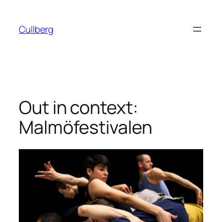
Hoppa
till
Cullberg
innehåll
Out in context:
Malmöfestivalen