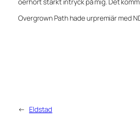
oerhört starkt intryck på mig. Det kommer
Overgrown Path
hade urpremiär med ND
←
Eldstad