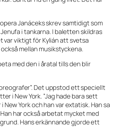
 opera Janáceks skrev samtidigt som
t
Jenufa
i tankarna. I baletten skildras
var viktigt för Kylián att svetsa
n också mellan musikstyckena.
eta med den i åratal tills den blir
koreografer”. Det uppstod ett speciellt
ter i New York. ”Jag hade bara sett
ar i New York och han var extatisk. Han sa
ra. Han har också arbetat mycket med
akgrund. Hans erkännande gjorde ett