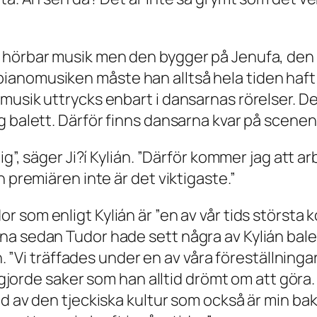
n hörbar musik men den bygger på
Jenufa
, den
ianomusiken måste han alltså hela tiden haf
usik uttrycks enbart i dansarnas rörelser. Det 
g balett. Därför finns dansarna kvar på scene
g”, säger Ji?í Kylián. ”Därför kommer jag att arb
 premiären inte är det viktigaste.”
r som enligt Kylián är ”en av vår tids största 
a sedan Tudor hade sett några av Kylián balet
án. ”Vi träffades under en av våra föreställning
ag gjorde saker som han alltid drömt om att gö
ad av den tjeckiska kultur som också är min b