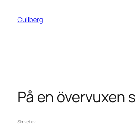
Hoppa
till
Cullberg
innehåll
På en övervuxen s
Skrivet av
i