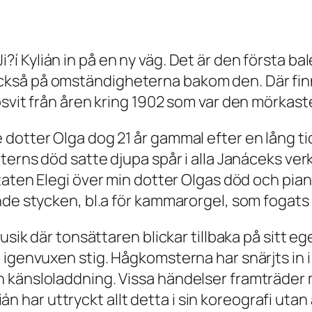
i?í Kylián in på en ny väg. Det är den första b
kså på omständigheterna bakom den. Där finns
svit från åren kring 1902 som var den mörkaste 
dotter Olga dog 21 år gammal efter en lång ti
terns död satte djupa spår i alla Janáceks verk 
ntaten
Elegi över min dotter Olgas död
och pia
nde stycken, bl.a för kammarorgel, som fogats 
usik där tonsättaren blickar tillbaka på sitt eg
 igenvuxen stig. Hågkomsterna har snärjts in i
 känsloladdning. Vissa händelser framträder 
ylián har uttryckt allt detta i sin koreografi ut