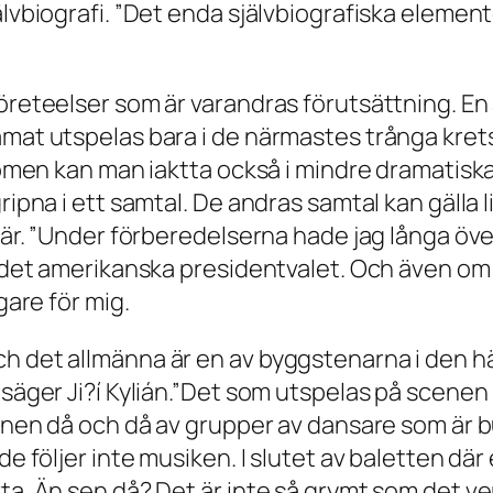
jälvbiografi. ”Det enda självbiografiska eleme
företeelser som är varandras förutsättning. En
mat utspelas bara i de närmastes trånga krets. 
fenomen kan man iaktta också i mindre dramatis
ripna i ett samtal. De andras samtal kan gälla 
än är. ”Under förberedelserna hade jag långa 
r det amerikanska presidentvalet. Och även om 
gare för mig.
h det allmänna är en av byggstenarna i den hä
 säger Ji?í Kylián.”Det som utspelas på scenen
cenen då och då av grupper av dansare som är b
de följer inte musiken. I slutet av baletten där
ta. Än sen då? Det är inte så grymt som det ver