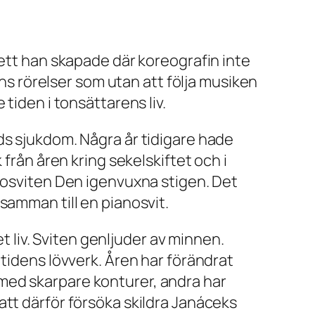
alett han skapade där koreografin inte
 rörelser som utan att följa musiken
tiden i tonsättarens liv.
ds sjukdom. Några år tidigare hade
från åren kring sekelskiftet och i
nosviten
Den igenvuxna stigen.
Det
samman till en pianosvit.
et liv. Sviten genljuder av minnen.
 tidens lövverk. Åren har förändrat
med skarpare konturer, andra har
an att därför försöka skildra Janáceks