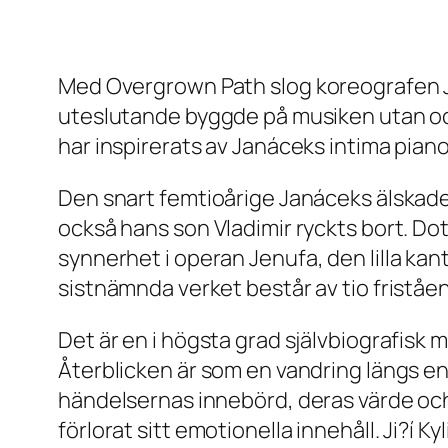
Med
Overgrown Path
slog koreografen J
uteslutande byggde på musiken utan oc
har inspirerats av Janáceks intima piano
Den snart femtioårige Janáceks älskade 
också hans son Vladimir ryckts bort. Dot
synnerhet i operan
Jenufa
, den lilla ka
sistnämnda verket består av tio friståe
Det är en i högsta grad självbiografisk m
Återblicken är som en vandring längs en
händelsernas innebörd, deras värde och
förlorat sitt emotionella innehåll. Ji?í K