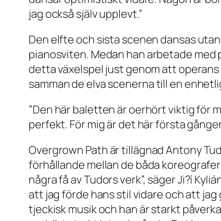
jag också själv upplevt.”
Den elfte och sista scenen dansas uta
pianosviten. Medan han arbetade med p
detta växelspel just genom att operans m
samman de elva scenerna till en enhetli
”Den här baletten är oerhört viktig för mi
perfekt. För mig är det här första gången
Overgrown Path
är tillägnad Antony Tudo
förhållande mellan de båda koreografern
några få av Tudors verk”, säger Ji?í Kyli
att jag förde hans stil vidare och att j
tjeckisk musik och han är starkt påverk