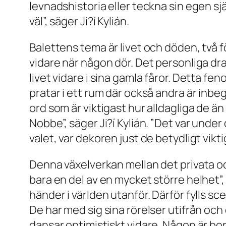
levnadshistoria eller teckna sin egen s
väl”, säger Ji?í Kylián.
Balettens tema är livet och döden, två 
vidare när någon dör. Det personliga dra
livet vidare i sina gamla fåror. Detta 
pratar i ett rum där också andra är inbeg
ord som är viktigast hur alldagliga de 
Nobbe”, säger Ji?í Kylián. ”Det var unde
valet, var dekoren just de betydligt vikti
Denna växelverkan mellan det privata oc
bara en del av en mycket större helhet”,
händer i världen utanför. Därför fylls s
De har med sig sina rörelser utifrån och 
dansar optimistiskt vidare. Någon är bor