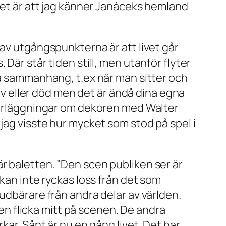
ntet är att jag känner Janáceks hemland
 av utgångspunkterna är att livet går
Där står tiden still, men utanför flyter
ka sammanhang, t.ex när man sitter och
liv eller död men det är ändå dina egna
överläggningar om dekoren med Walter
jag visste hur mycket som stod på spel i
r baletten. ”Den scen publiken ser är
 kan inte ryckas loss från det som
udbärare från andra delar av världen.
 en flicka mitt på scenen. De andra
kar. Sånt är nu en gång livet. Det har