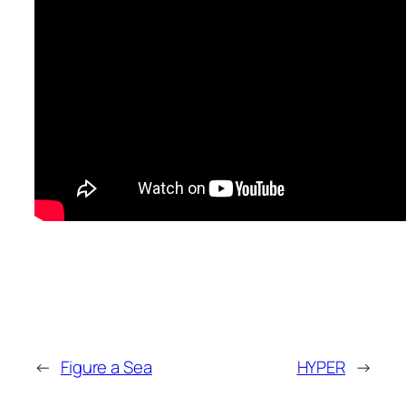
←
Figure a Sea
HYPER
→