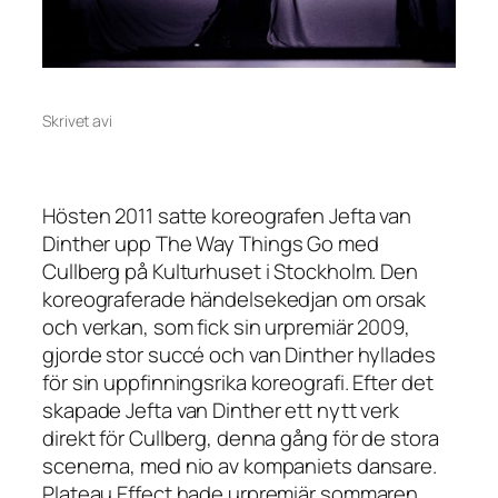
Skrivet av
i
Hösten 2011 satte koreografen Jefta van
Dinther upp
The Way Things Go
med
Cullberg på Kulturhuset i Stockholm. Den
koreograferade händelsekedjan om orsak
och verkan, som fick sin urpremiär 2009,
gjorde stor succé och van Dinther hyllades
för sin uppfinningsrika koreografi. Efter det
skapade Jefta van Dinther ett nytt verk
direkt för Cullberg, denna gång för de stora
scenerna, med nio av kompaniets dansare.
Plateau Effect hade urpremiär sommaren