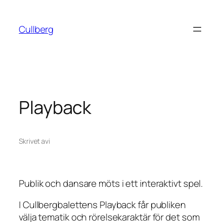
Hoppa
till
Cullberg
innehåll
Playback
Skrivet av
i
Publik och dansare möts i ett interaktivt spel.
I Cullbergbalettens Playback får publiken
välja tematik och rörelsekaraktär för det som