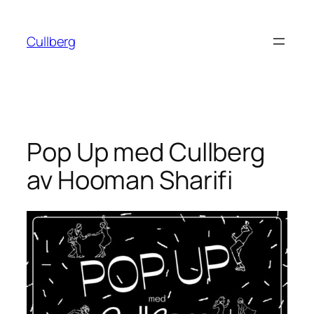
Hoppa
till
Cullberg
innehåll
Pop Up med Cullberg
av Hooman Sharifi