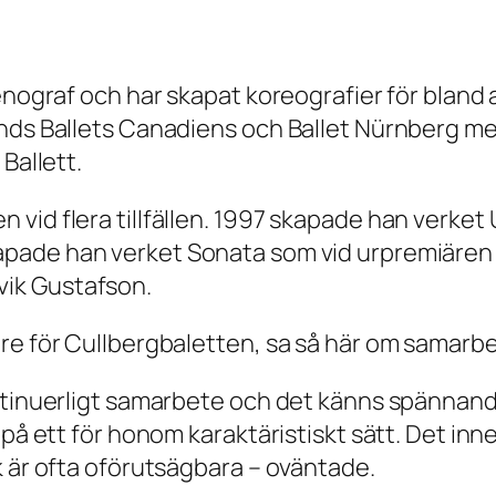
enograf och har skapat koreografier för bland 
nds Ballets Canadiens och Ballet Nürnberg me
Ballett.
vid flera tillfällen. 1997 skapade han verket
apade han verket
Sonata
som vid urpremiären d
ik Gustafson.
re för Cullbergbaletten, sa så här om samarbe
ntinuerligt samarbete och det känns spännande 
 på ett för honom karaktäristiskt sätt. Det inn
k är ofta oförutsägbara – oväntade.