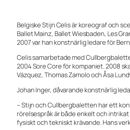
Belgiske Stijn Celis är koreograf och sc
Ballet Mainz, Ballet Wiesbaden, Les Gra
2007 var han konstnärlig ledare för Bern 
Celis samarbetade med Cullbergbaletten 
2004
Sore Core
för kompaniet. 2008 sk
Vázquez, Thomas Zamolo och Åsa Lundv
Johan Inger, dåvarande konstnärlig leda
– Stijn och Cullbergbaletten har ett ko
rörelsespråk är både enkelt och intrikat
fysiskt och tekniskt krävande. Hans ver