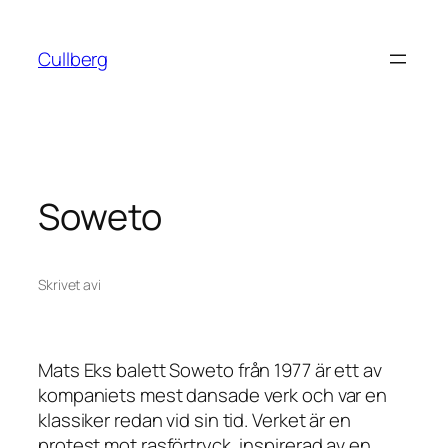
Hoppa
till
Cullberg
innehåll
Soweto
Skrivet av
i
Mats Eks balett
Soweto
från 1977 är ett av
kompaniets mest dansade verk och var en
klassiker redan vid sin tid. Verket är en
protest mot rasförtryck, inspirerad av en