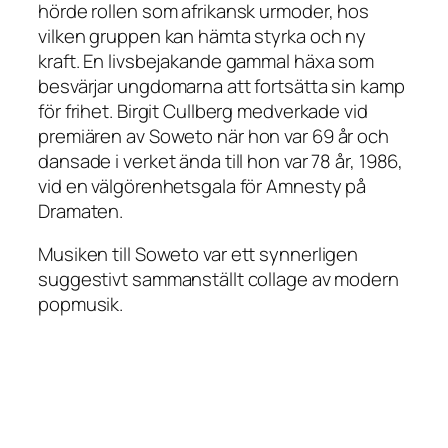
hörde rollen som afrikansk urmoder, hos
vilken gruppen kan hämta styrka och ny
kraft. En livsbejakande gammal häxa som
besvärjar ungdom­arna att fortsätta sin kamp
för frihet. Birgit Cullberg medverkade vid
premiären av
Soweto
när hon var 69 år och
dansade i verket ända till hon var 78 år, 1986,
vid en välgörenhetsgala för Amnesty på
Dramaten.
Musiken till
Soweto
var ett synnerligen
suggestivt sammanställt collage av modern
pop­musik.