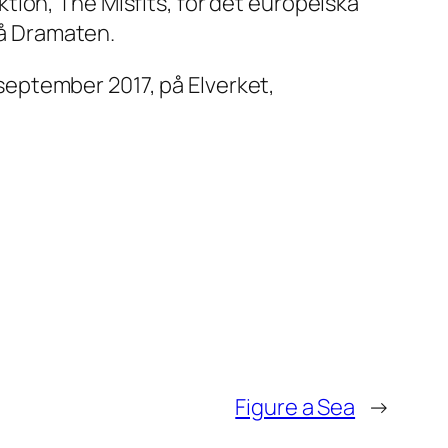
ion, The Misfits, för det europeiska
å Dramaten.
eptember 2017, på Elverket,
Figure a Sea
→