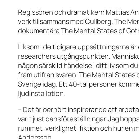
Regissören och dramatikern Mattias And
verk tillsammans med Cullberg. The Me
dokumentära The Mental States of Got
Liksom i de tidigare uppsättningarna ä
researchers utgångspunkten. Människor fr
någon särskild händelse i ditt liv som d
fram utifrån svaren. The Mental States 
Sverige idag. Ett 40-tal personer komme
ljudinstallation.
– Det är oerhört inspirerande att arbe
varit just dansföreställningar. Jag ho
rummet, verklighet, fiktion och hur en m
Andersson.