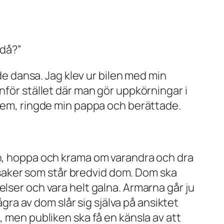
 då?”
ade dansa. Jag klev ur bilen med min
nför stället där man gör uppkörningar i
 hem, ringde min pappa och berättade.
en, hoppa och krama om varandra och dra
er saker som står bredvid dom. Dom ska
lser och vara helt galna. Armarna går ju
ågra av dom slår sig själva på ansiktet
, men publiken ska få en känsla av att