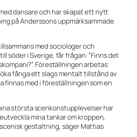
med dansare och har skapat ett nytt
ättning på Anderssons uppmärksammade
 tillsammans med sociologer och
l söder i Sverige, får frågan: ”Finns det
anskompani?”. Föreställningen arbetas
öka fånga ett slags mentalt tillstånd av
ka finnas med i föreställningen som en
mina största scenkonstupplevelser har
areutveckla mina tankar om kroppen,
 scenisk gestaltning, säger Mattias