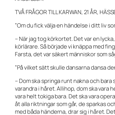
TVÅ FRÅGOR TILL KARWAN, 21 ÅR, HÄSS
”Om du fick välja en händelse i ditt liv s
– När jag tog körkortet. Det var en lycka
körlärare. Så började vi knäppa med fing
Farsta, det var säkert människor som så
”På vilket sätt skulle dansarna dansa d
– Dom ska springa runt nakna och bara s
varandra i håret. Allihop, dom ska vara 
vara helt tokiga bara. Det ska vara oper
åt alla riktningar som går, de sparkas och
med båda händerna, drar sig i håret. Det