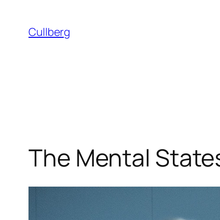
Hoppa
till
Cullberg
innehåll
The Mental State