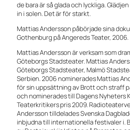
de bara är så glada och lyckliga. Glädjen
in i solen. Det är för starkt.
Mattias Andersson påbörjade sina doku
Gothenburg på Angereds Teater, 2006. 
Mattias Andersson är verksam som drama
Göteborgs Stadsteater. Mattias Anders
Göteborgs Stadsteater, Malmö Stadsteat
Serbien. 2006 nominerades Mattias Ande
för sin uppsättning av Brott och straff 
och nominerades till Dagens Nyheters Ku
Teaterkritikers pris 2009. Radioteaterve
Andersson tilldelades Svenska Dagbladet
inbjudna till internationella festivaler