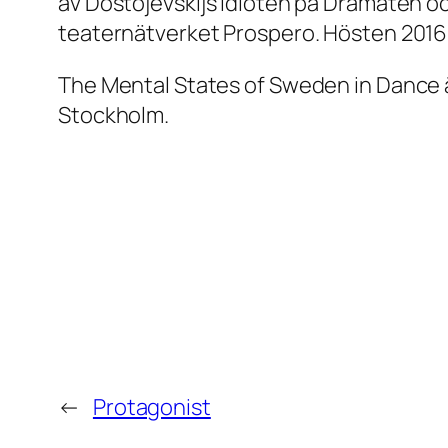
av Dostojevskijs Idioten på Dramaten oc
teaternätverket Prospero. Hösten 201
The Mental States of Sweden in Dance 
Stockholm.
←
Protagonist