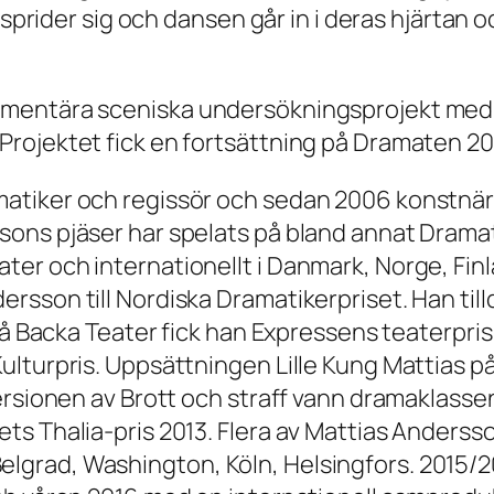
 sprider sig och dansen går in i deras hjärtan o
mentära sceniska undersökningsprojekt med f
Projektet fick en fortsättning på Dramaten 2
tiker och regissör och sedan 2006 konstnärlig
sons pjäser har spelats på bland annat Drama
er och internationellt i Danmark, Norge, Fin
rsson till Nordiska Dramatikerpriset. Han til
på Backa Teater fick han Expressens teaterpris
lturpris. Uppsättningen Lille Kung Mattias p
rsionen av Brott och straff vann dramaklassen i
s Thalia-pris 2013. Flera av Mattias Andersso
 i. Belgrad, Washington, Köln, Helsingfors. 201