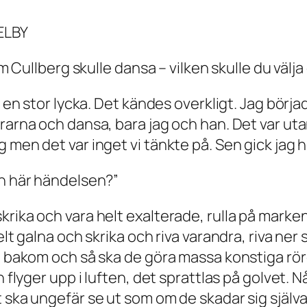
ELBY
om Cullberg skulle dansa – vilken skulle du välja
, en stor lycka. Det kändes overkligt. Jag börj
rarna och dansa, bara jag och han. Det var uta
g men det var inget vi tänkte på. Sen gick jag
en här händelsen?”
krika och vara helt exalterade, rulla på mark
helt galna och skrika och riva varandra, riva n
a bakom och så ska de göra massa konstiga röre
 flyger upp i luften, det sprattlas på golvet. N
 ska ungefär se ut som om de skadar sig själva