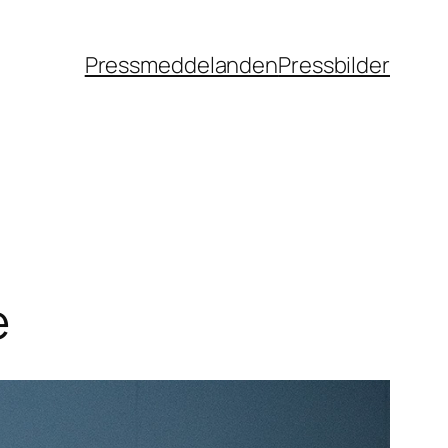
Pressmeddelanden
Pressbilder
e