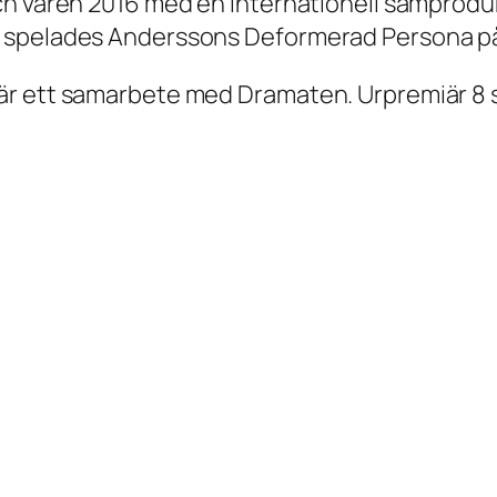
h våren 2016 med en internationell samprodukt
6 spelades Anderssons Deformerad Persona p
är ett samarbete med Dramaten. Urpremiär 8 s