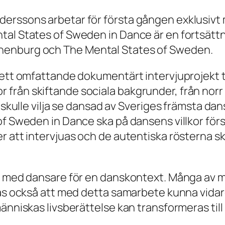
erssons arbetar för första gången exklusivt 
ntal States of Sweden in Dance är en forts
henburg och The Mental States of Sweden.
r ett omfattande dokumentärt intervjuprojekt
ån skiftande sociala bakgrunder, från norr til
u skulle vilja se dansad av Sveriges främsta d
of Sweden in Dance ska på dansens villkor förs
r att intervjuas och de autentiska rösterna s
ta med dansare för en danskontext. Många av 
ppas också att med detta samarbete kunna vid
änniskas livsberättelse kan transformeras till