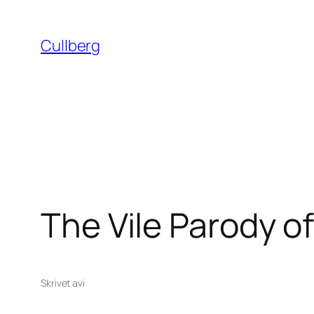
Hoppa
till
Cullberg
innehåll
The Vile Parody o
Skrivet av
i