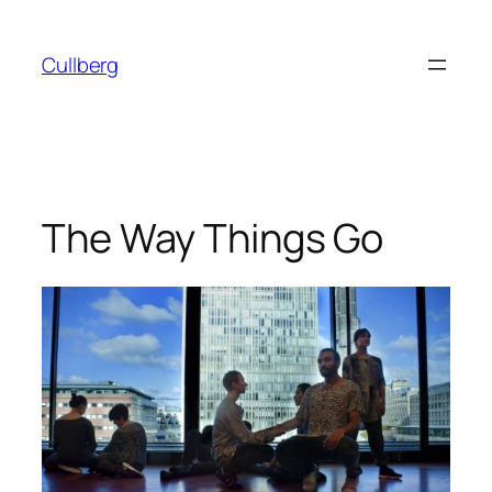
Hoppa
till
Cullberg
innehåll
The Way Things Go