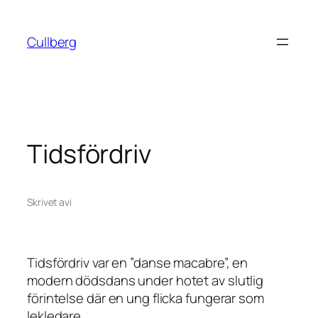
Hoppa
till
Cullberg
innehåll
Tidsfördriv
Skrivet av
i
Tidsfördriv
var en ”danse macabre”, en
modern dödsdans under hotet av slutlig
förintelse där en ung flicka fungerar som
lekledare.