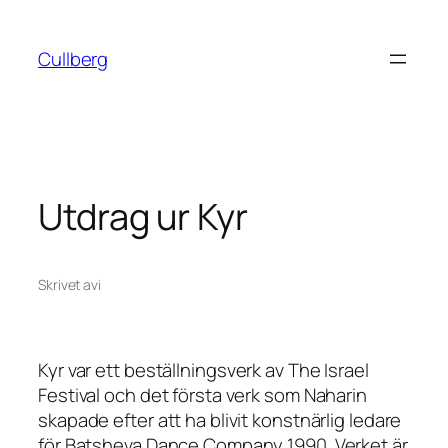
Hoppa
till
Cullberg
innehåll
Utdrag ur Kyr
Skrivet av
i
Kyr
var ett beställningsverk av The Israel
Festival och det första verk som Naharin
skapade efter att ha blivit konstnärlig ledare
för Batsheva Dance Company 1990. Verket är