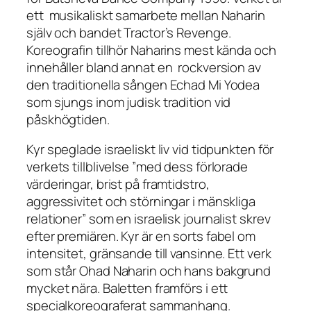
ett musikaliskt samarbete mellan Naharin
själv och bandet Tractor’s Revenge.
Koreografin tillhör Naharins mest kända och
innehåller bland annat en rockversion av
den traditionella sången
Echad Mi Yodea
som sjungs inom judisk tradition vid
påskhögtiden.
Kyr speglade israeliskt liv vid tidpunkten för
verkets tillblivelse ”med dess förlorade
värderingar, brist på framtidstro,
aggressivitet och störningar i mänskliga
relationer” som en israelisk journalist skrev
efter premiären.
Kyr
är en sorts fabel om
intensitet, gränsande till vansinne. Ett verk
som står Ohad Naharin och hans bakgrund
mycket nära. Baletten framförs i ett
specialkoreograferat sammanhang.